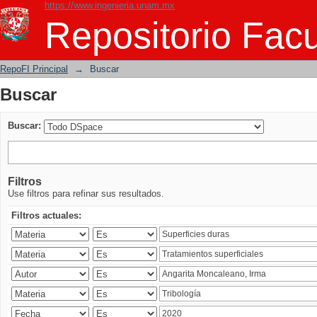
https://www.ingenieria.unam.mx
Buscar
Repositorio Facu
RepoFI Principal
→
Buscar
Buscar
Buscar:
Filtros
Use filtros para refinar sus resultados.
Filtros actuales: