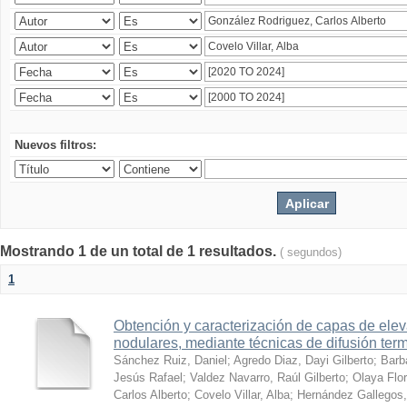
Nuevos filtros:
Mostrando 1 de un total de 1 resultados.
( segundos)
1
Obtención y caracterización de capas de ele
nodulares, mediante técnicas de difusión ter
Sánchez Ruiz, Daniel
;
Agredo Diaz, Dayi Gilberto
;
Barb
Jesús Rafael
;
Valdez Navarro, Raúl Gilberto
;
Olaya Flor
Carlos Alberto
;
Covelo Villar, Alba
;
Hernández Gallegos,