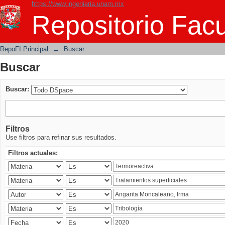
https://www.ingenieria.unam.mx
Buscar
Repositorio Facu
RepoFI Principal
→
Buscar
Buscar
Buscar:
Filtros
Use filtros para refinar sus resultados.
Filtros actuales: