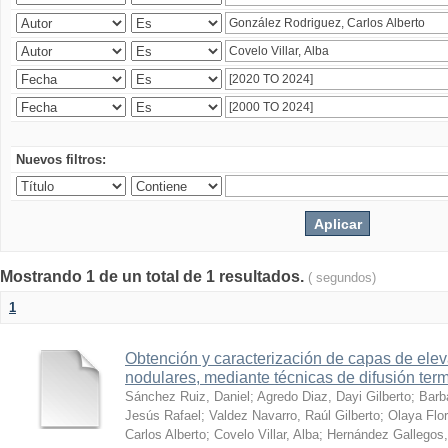
Nuevos filtros:
Mostrando 1 de un total de 1 resultados.
( segundos)
1
Obtención y caracterización de capas de ele
nodulares, mediante técnicas de difusión ter
Sánchez Ruiz, Daniel
;
Agredo Diaz, Dayi Gilberto
;
Barb
Jesús Rafael
;
Valdez Navarro, Raúl Gilberto
;
Olaya Flor
Carlos Alberto
;
Covelo Villar, Alba
;
Hernández Gallegos,