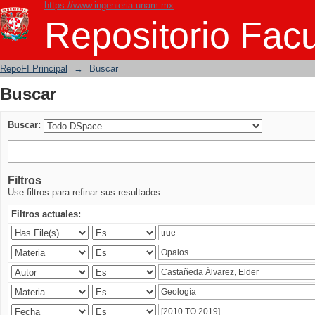
https://www.ingenieria.unam.mx
Buscar
Repositorio Facu
RepoFI Principal
→
Buscar
Buscar
Buscar:
Filtros
Use filtros para refinar sus resultados.
Filtros actuales: