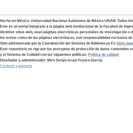
Hecho en México. Universidad Nacional Autónoma de México UNAM. Todos lo
Este es un portal integrado a la página web institucional de la Facultad de Ing
distintos sitios web, sean páginas electrónicas personales de investigación o de
los textos como de las páginas electrónicas, son responsabilidad exclusiva de 
Sitio administrado por la Coordinación del Sistema de Bibliotecas F.I.
https://w
Este repositorio se rige por los preceptos de protección de datos contenidos e
y el Sistema de Calidad con las siguientes políticas:
Política de calidad
Diseñador y administrador: Mtro Sergio Israel Franco García.
Contacto y asesoría