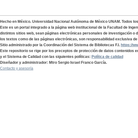
Hecho en México. Universidad Nacional Autónoma de México UNAM. Todos lo
Este es un portal integrado a la página web institucional de la Facultad de Ing
distintos sitios web, sean páginas electrónicas personales de investigación o de
los textos como de las páginas electrónicas, son responsabilidad exclusiva de 
Sitio administrado por la Coordinación del Sistema de Bibliotecas F.I.
https://w
Este repositorio se rige por los preceptos de protección de datos contenidos e
y el Sistema de Calidad con las siguientes políticas:
Política de calidad
Diseñador y administrador: Mtro Sergio Israel Franco García.
Contacto y asesoría