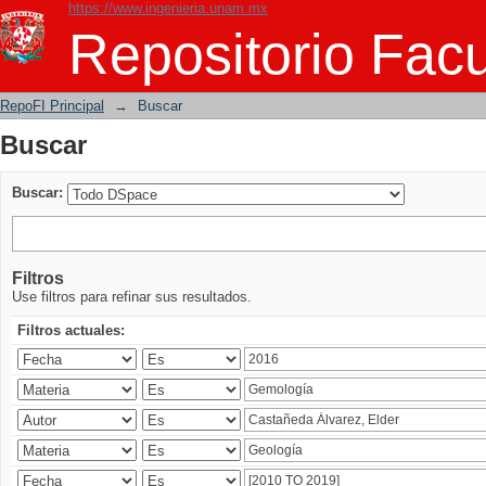
https://www.ingenieria.unam.mx
Buscar
Repositorio Facu
RepoFI Principal
→
Buscar
Buscar
Buscar:
Filtros
Use filtros para refinar sus resultados.
Filtros actuales: