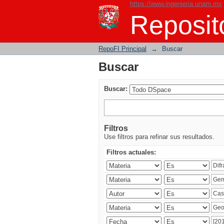
https://www.ingenieria.unam.mx
Buscar
Reposito
RepoFI Principal
→
Buscar
Buscar
Buscar:
Filtros
Use filtros para refinar sus resultados.
Filtros actuales: