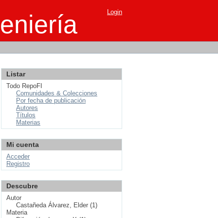
Login
eniería
Listar
Todo RepoFI
Comunidades & Colecciones
Por fecha de publicación
Autores
Títulos
Materias
Mi cuenta
Acceder
Registro
Descubre
Autor
Castañeda Álvarez, Elder (1)
Materia