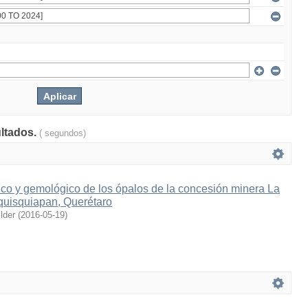
ultados.
( segundos)
co y gemológico de los ópalos de la concesión minera La
uisquiapan, Querétaro
lder
(
2016-05-19
)