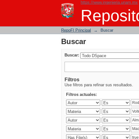
https://www.ingenieria.unam.mx
Buscar
Reposito
RepoFI Principal
→
Buscar
Buscar
Buscar:
Filtros
Use filtros para refinar sus resultados.
Filtros actuales: