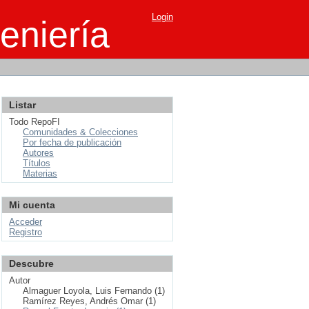
Login
eniería
Listar
Todo RepoFI
Comunidades & Colecciones
Por fecha de publicación
Autores
Títulos
Materias
Mi cuenta
Acceder
Registro
Descubre
Autor
Almaguer Loyola, Luis Fernando (1)
Ramírez Reyes, Andrés Omar (1)