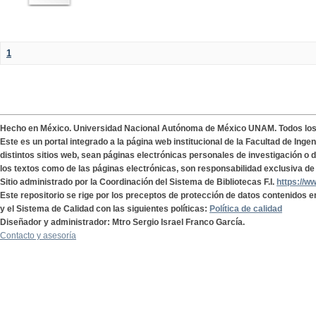
1
Hecho en México. Universidad Nacional Autónoma de México UNAM. Todos lo
Este es un portal integrado a la página web institucional de la Facultad de Ing
distintos sitios web, sean páginas electrónicas personales de investigación o de
los textos como de las páginas electrónicas, son responsabilidad exclusiva de 
Sitio administrado por la Coordinación del Sistema de Bibliotecas F.I.
https://w
Este repositorio se rige por los preceptos de protección de datos contenidos e
y el Sistema de Calidad con las siguientes políticas:
Política de calidad
Diseñador y administrador: Mtro Sergio Israel Franco García.
Contacto y asesoría