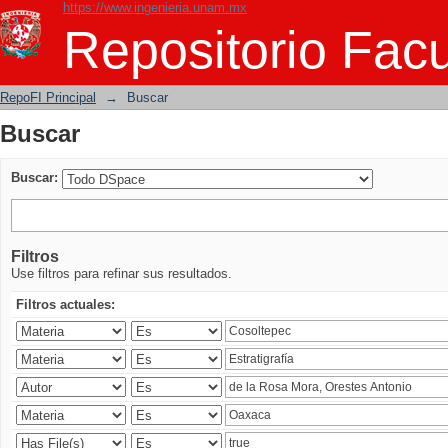
https://www.ingenieria.unam.mx
Buscar
Repositorio Facu
RepoFI Principal
→
Buscar
Buscar
Buscar:
Filtros
Use filtros para refinar sus resultados.
Filtros actuales: