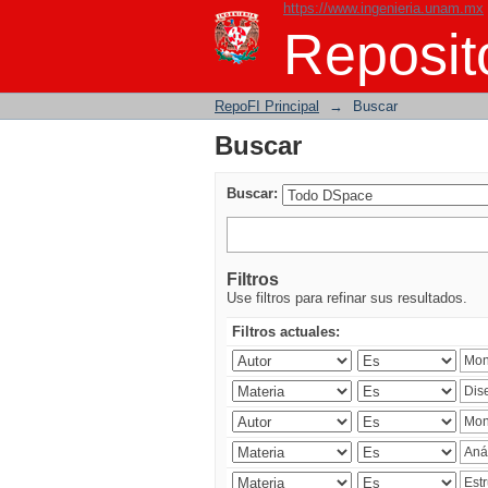
https://www.ingenieria.unam.mx
Buscar
Reposito
RepoFI Principal
→
Buscar
Buscar
Buscar:
Filtros
Use filtros para refinar sus resultados.
Filtros actuales: