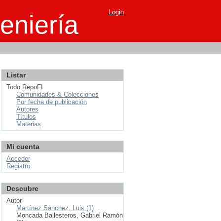
Login
eniería
Listar
Todo RepoFI
Comunidades & Colecciones
Por fecha de publicación
Autores
Títulos
Materias
Mi cuenta
Acceder
Registro
Descubre
Autor
Martínez Sánchez, Luis (1)
Moncada Ballesteros, Gabriel Ramón