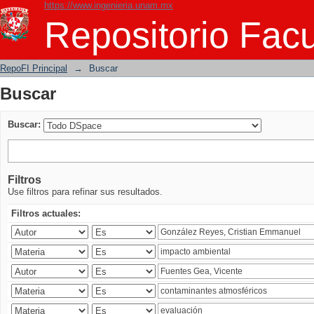
https://www.ingenieria.unam.mx
Buscar
Repositorio Facu
RepoFI Principal
→
Buscar
Buscar
Buscar:
Filtros
Use filtros para refinar sus resultados.
Filtros actuales: