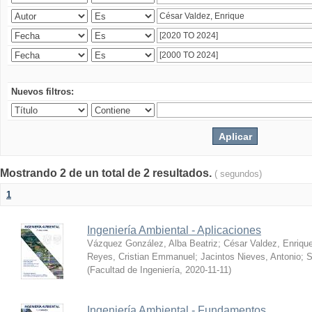
Nuevos filtros:
Mostrando 2 de un total de 2 resultados.
( segundos)
1
Ingeniería Ambiental - Aplicaciones
Vázquez González, Alba Beatriz
;
César Valdez, Enriqu
Reyes, Cristian Emmanuel
;
Jacintos Nieves, Antonio
;
S
(
Facultad de Ingeniería
,
2020-11-11
)
Ingeniería Ambiental - Fundamentos