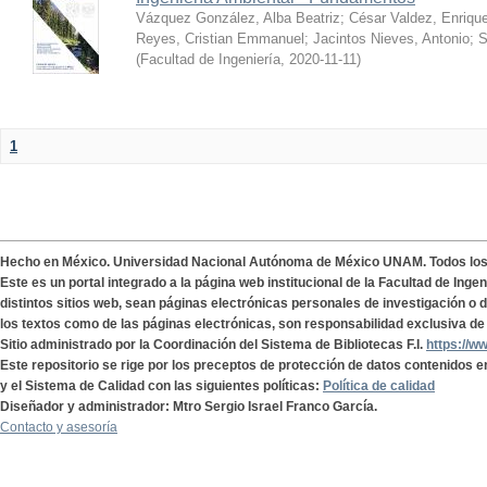
Vázquez González, Alba Beatriz
;
César Valdez, Enriqu
Reyes, Cristian Emmanuel
;
Jacintos Nieves, Antonio
;
S
(
Facultad de Ingeniería
,
2020-11-11
)
1
Hecho en México. Universidad Nacional Autónoma de México UNAM. Todos lo
Este es un portal integrado a la página web institucional de la Facultad de Ing
distintos sitios web, sean páginas electrónicas personales de investigación o de
los textos como de las páginas electrónicas, son responsabilidad exclusiva de 
Sitio administrado por la Coordinación del Sistema de Bibliotecas F.I.
https://w
Este repositorio se rige por los preceptos de protección de datos contenidos e
y el Sistema de Calidad con las siguientes políticas:
Política de calidad
Diseñador y administrador: Mtro Sergio Israel Franco García.
Contacto y asesoría