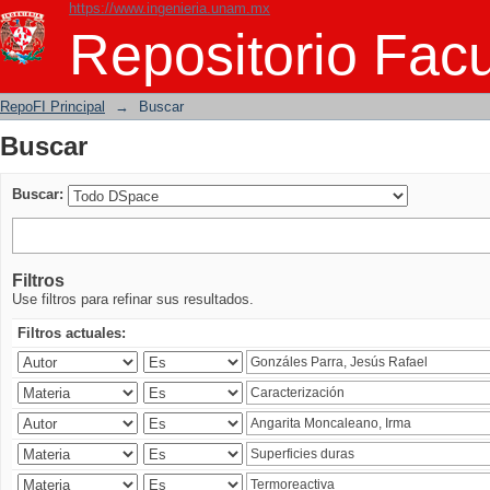
https://www.ingenieria.unam.mx
Buscar
Repositorio Facu
RepoFI Principal
→
Buscar
Buscar
Buscar:
Filtros
Use filtros para refinar sus resultados.
Filtros actuales: