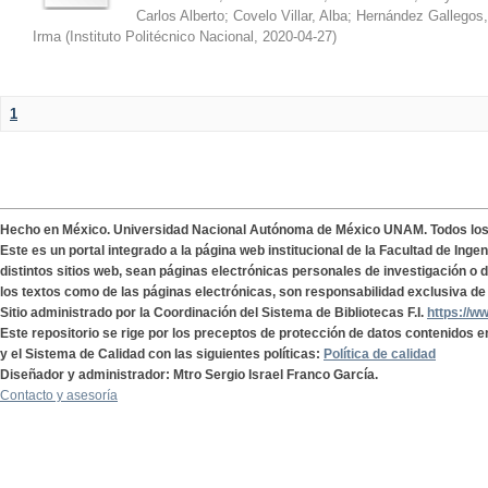
Carlos Alberto
;
Covelo Villar, Alba
;
Hernández Gallegos,
Irma
(
Instituto Politécnico Nacional
,
2020-04-27
)
1
Hecho en México. Universidad Nacional Autónoma de México UNAM. Todos lo
Este es un portal integrado a la página web institucional de la Facultad de Ing
distintos sitios web, sean páginas electrónicas personales de investigación o de
los textos como de las páginas electrónicas, son responsabilidad exclusiva de 
Sitio administrado por la Coordinación del Sistema de Bibliotecas F.I.
https://w
Este repositorio se rige por los preceptos de protección de datos contenidos e
y el Sistema de Calidad con las siguientes políticas:
Política de calidad
Diseñador y administrador: Mtro Sergio Israel Franco García.
Contacto y asesoría