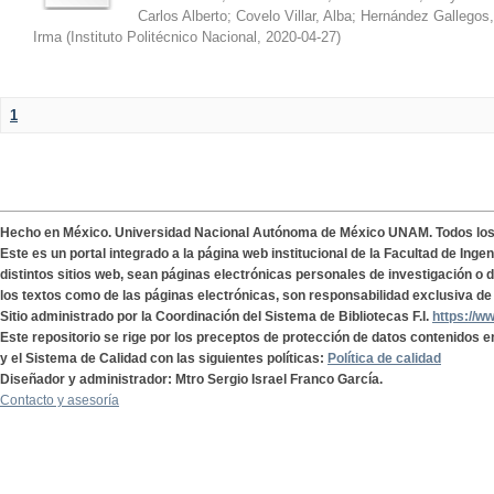
Carlos Alberto
;
Covelo Villar, Alba
;
Hernández Gallegos,
Irma
(
Instituto Politécnico Nacional
,
2020-04-27
)
1
Hecho en México. Universidad Nacional Autónoma de México UNAM. Todos lo
Este es un portal integrado a la página web institucional de la Facultad de Ing
distintos sitios web, sean páginas electrónicas personales de investigación o de
los textos como de las páginas electrónicas, son responsabilidad exclusiva de 
Sitio administrado por la Coordinación del Sistema de Bibliotecas F.I.
https://w
Este repositorio se rige por los preceptos de protección de datos contenidos e
y el Sistema de Calidad con las siguientes políticas:
Política de calidad
Diseñador y administrador: Mtro Sergio Israel Franco García.
Contacto y asesoría