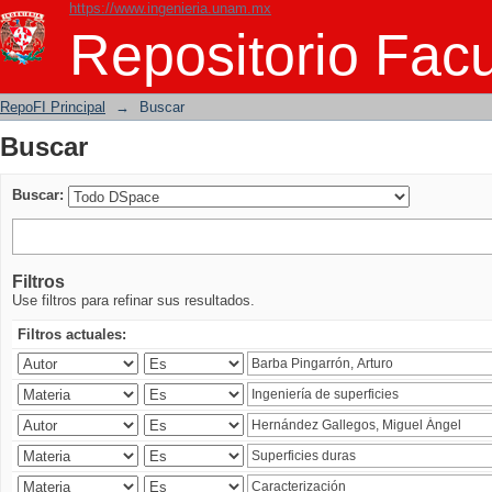
https://www.ingenieria.unam.mx
Buscar
Repositorio Facu
RepoFI Principal
→
Buscar
Buscar
Buscar:
Filtros
Use filtros para refinar sus resultados.
Filtros actuales: