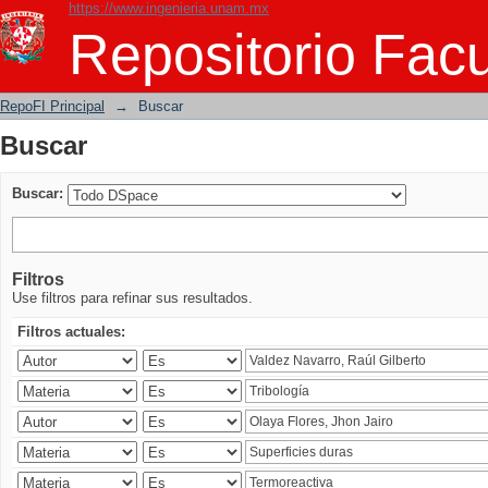
https://www.ingenieria.unam.mx
Buscar
Repositorio Facu
RepoFI Principal
→
Buscar
Buscar
Buscar:
Filtros
Use filtros para refinar sus resultados.
Filtros actuales: