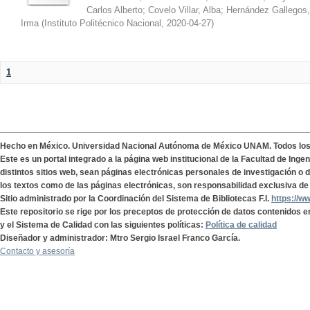
Carlos Alberto
;
Covelo Villar, Alba
;
Hernández Gallegos,
Irma
(
Instituto Politécnico Nacional
,
2020-04-27
)
1
Hecho en México. Universidad Nacional Autónoma de México UNAM. Todos lo
Este es un portal integrado a la página web institucional de la Facultad de Ing
distintos sitios web, sean páginas electrónicas personales de investigación o de
los textos como de las páginas electrónicas, son responsabilidad exclusiva de 
Sitio administrado por la Coordinación del Sistema de Bibliotecas F.I.
https://w
Este repositorio se rige por los preceptos de protección de datos contenidos e
y el Sistema de Calidad con las siguientes políticas:
Política de calidad
Diseñador y administrador: Mtro Sergio Israel Franco García.
Contacto y asesoría