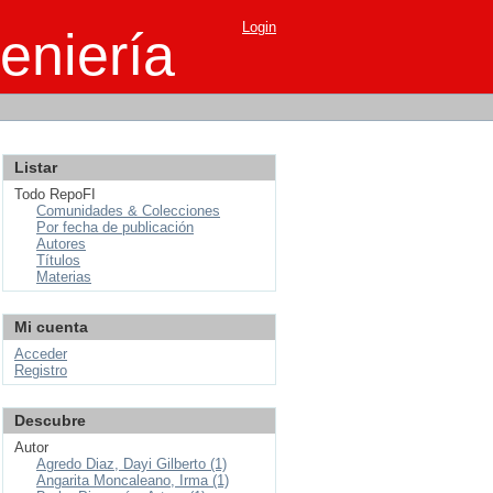
Login
eniería
Listar
Todo RepoFI
Comunidades & Colecciones
Por fecha de publicación
Autores
Títulos
Materias
Mi cuenta
Acceder
Registro
Descubre
Autor
Agredo Diaz, Dayi Gilberto (1)
Angarita Moncaleano, Irma (1)