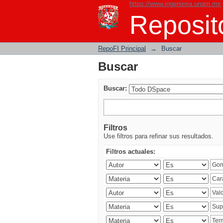
https://www.ingenieria.unam.mx
Buscar
Reposito
RepoFI Principal
→
Buscar
Buscar
Buscar:
Filtros
Use filtros para refinar sus resultados.
Filtros actuales: