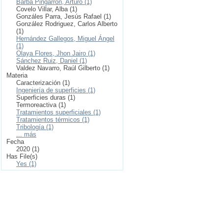
Barba Pingarrón, Arturo (1)
Covelo Villar, Alba (1)
Gonzáles Parra, Jesús Rafael (1)
González Rodriguez, Carlos Alberto
(1)
Hernández Gallegos, Miguel Ángel
(1)
Olaya Flores, Jhon Jairo (1)
Sánchez Ruiz, Daniel (1)
Valdez Navarro, Raúl Gilberto (1)
Materia
Caracterización (1)
Ingeniería de superficies (1)
Superficies duras (1)
Termoreactiva (1)
Tratamientos superficiales (1)
Tratamientos térmicos (1)
Tribología (1)
... más
Fecha
2020 (1)
Has File(s)
Yes (1)