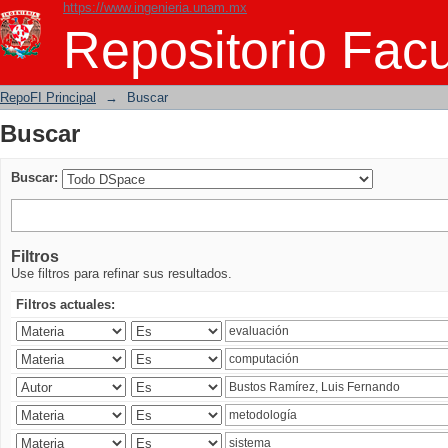
https://www.ingenieria.unam.mx
Buscar
Repositorio Facu
RepoFI Principal
→
Buscar
Buscar
Buscar:
Filtros
Use filtros para refinar sus resultados.
Filtros actuales: