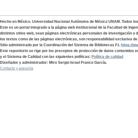
Hecho en México. Universidad Nacional Autónoma de México UNAM. Todos lo
Este es un portal integrado a la página web institucional de la Facultad de Ing
distintos sitios web, sean páginas electrónicas personales de investigación o de
los textos como de las páginas electrónicas, son responsabilidad exclusiva de 
Sitio administrado por la Coordinación del Sistema de Bibliotecas F.I.
https://w
Este repositorio se rige por los preceptos de protección de datos contenidos e
y el Sistema de Calidad con las siguientes políticas:
Política de calidad
Diseñador y administrador: Mtro Sergio Israel Franco García.
Contacto y asesoría