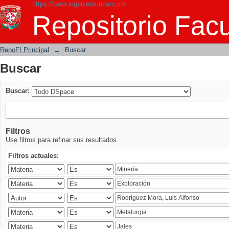
https://www.ingenieria.unam.mx
Buscar
Repositorio Facu
RepoFI Principal
→
Buscar
Buscar
Buscar:
Filtros
Use filtros para refinar sus resultados.
Filtros actuales: