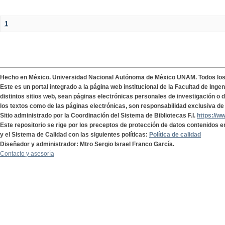
1
Hecho en México. Universidad Nacional Autónoma de México UNAM. Todos lo
Este es un portal integrado a la página web institucional de la Facultad de Ing
distintos sitios web, sean páginas electrónicas personales de investigación o de
los textos como de las páginas electrónicas, son responsabilidad exclusiva de 
Sitio administrado por la Coordinación del Sistema de Bibliotecas F.I.
https://w
Este repositorio se rige por los preceptos de protección de datos contenidos e
y el Sistema de Calidad con las siguientes políticas:
Política de calidad
Diseñador y administrador: Mtro Sergio Israel Franco García.
Contacto y asesoría