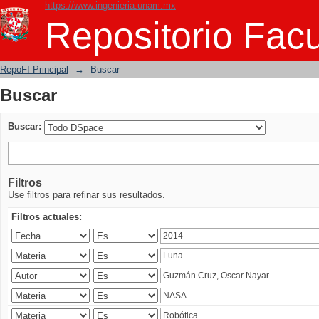
https://www.ingenieria.unam.mx
Buscar
Repositorio Facu
RepoFI Principal
→
Buscar
Buscar
Buscar:
Filtros
Use filtros para refinar sus resultados.
Filtros actuales: