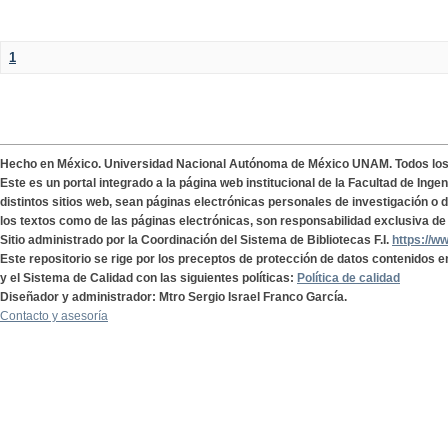
1
Hecho en México. Universidad Nacional Autónoma de México UNAM. Todos lo
Este es un portal integrado a la página web institucional de la Facultad de Ing
distintos sitios web, sean páginas electrónicas personales de investigación o de
los textos como de las páginas electrónicas, son responsabilidad exclusiva de 
Sitio administrado por la Coordinación del Sistema de Bibliotecas F.I.
https://w
Este repositorio se rige por los preceptos de protección de datos contenidos e
y el Sistema de Calidad con las siguientes políticas:
Política de calidad
Diseñador y administrador: Mtro Sergio Israel Franco García.
Contacto y asesoría