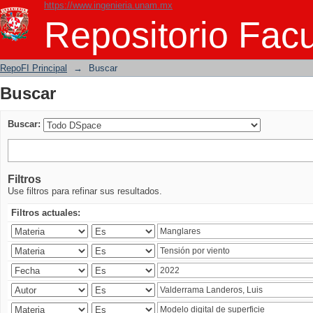
https://www.ingenieria.unam.mx
Buscar
Repositorio Facu
RepoFI Principal
→
Buscar
Buscar
Buscar:
Filtros
Use filtros para refinar sus resultados.
Filtros actuales: