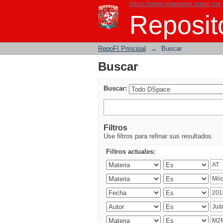
https://www.ingenieria.unam.mx
Buscar
Reposito
RepoFI Principal
→
Buscar
Buscar
Buscar:
Filtros
Use filtros para refinar sus resultados.
Filtros actuales: