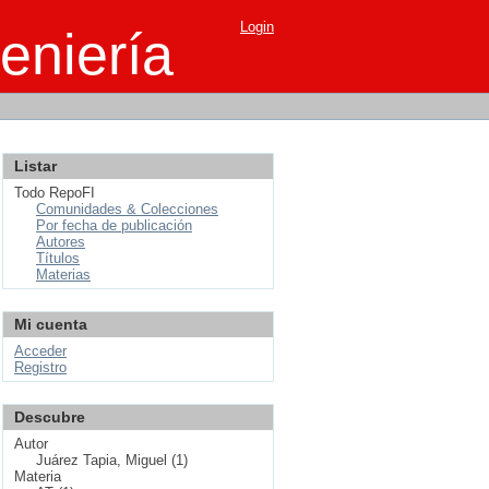
Login
eniería
Listar
Todo RepoFI
Comunidades & Colecciones
Por fecha de publicación
Autores
Títulos
Materias
Mi cuenta
Acceder
Registro
Descubre
Autor
Juárez Tapia, Miguel (1)
Materia