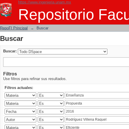
https://www.ingenieria.unam.mx
Buscar
Repositorio Facu
RepoFI Principal
→
Buscar
Buscar
Buscar:
Filtros
Use filtros para refinar sus resultados.
Filtros actuales: