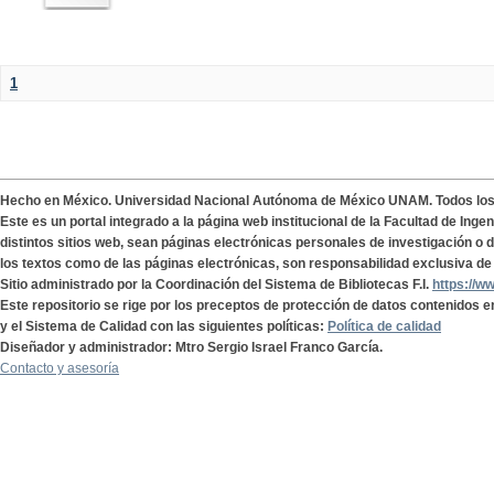
1
Hecho en México. Universidad Nacional Autónoma de México UNAM. Todos lo
Este es un portal integrado a la página web institucional de la Facultad de Ing
distintos sitios web, sean páginas electrónicas personales de investigación o de
los textos como de las páginas electrónicas, son responsabilidad exclusiva de 
Sitio administrado por la Coordinación del Sistema de Bibliotecas F.I.
https://w
Este repositorio se rige por los preceptos de protección de datos contenidos e
y el Sistema de Calidad con las siguientes políticas:
Política de calidad
Diseñador y administrador: Mtro Sergio Israel Franco García.
Contacto y asesoría