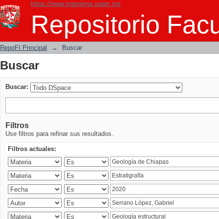
https://www.ingenieria.unam.mx
Buscar
Repositorio Facu
RepoFI Principal
→
Buscar
Buscar
Buscar:
Filtros
Use filtros para refinar sus resultados.
Filtros actuales: