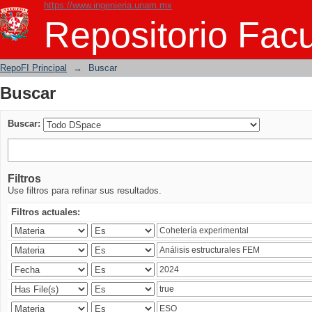
https://www.ingenieria.unam.mx
Buscar
Repositorio Facu
RepoFI Principal
→
Buscar
Buscar
Buscar:
Filtros
Use filtros para refinar sus resultados.
Filtros actuales: