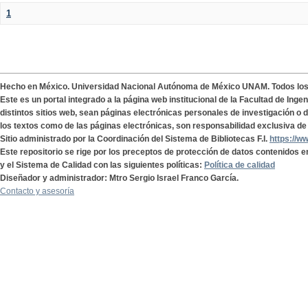
1
Hecho en México. Universidad Nacional Autónoma de México UNAM. Todos lo
Este es un portal integrado a la página web institucional de la Facultad de Ing
distintos sitios web, sean páginas electrónicas personales de investigación o de
los textos como de las páginas electrónicas, son responsabilidad exclusiva de 
Sitio administrado por la Coordinación del Sistema de Bibliotecas F.I.
https://w
Este repositorio se rige por los preceptos de protección de datos contenidos e
y el Sistema de Calidad con las siguientes políticas:
Política de calidad
Diseñador y administrador: Mtro Sergio Israel Franco García.
Contacto y asesoría