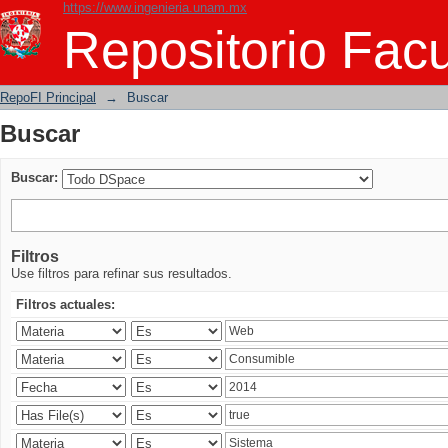
https://www.ingenieria.unam.mx
Buscar
Repositorio Facu
RepoFI Principal
→
Buscar
Buscar
Buscar:
Filtros
Use filtros para refinar sus resultados.
Filtros actuales: