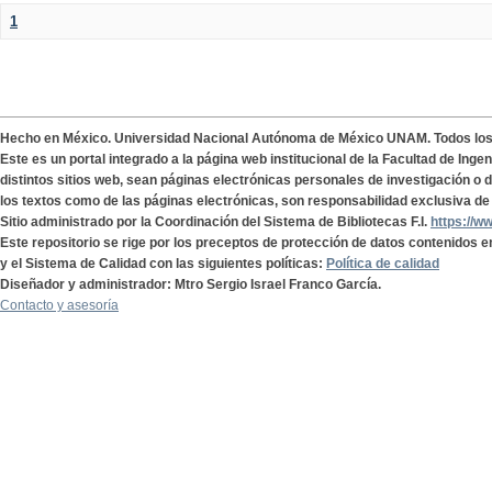
1
Hecho en México. Universidad Nacional Autónoma de México UNAM. Todos lo
Este es un portal integrado a la página web institucional de la Facultad de Ing
distintos sitios web, sean páginas electrónicas personales de investigación o de
los textos como de las páginas electrónicas, son responsabilidad exclusiva de 
Sitio administrado por la Coordinación del Sistema de Bibliotecas F.I.
https://w
Este repositorio se rige por los preceptos de protección de datos contenidos e
y el Sistema de Calidad con las siguientes políticas:
Política de calidad
Diseñador y administrador: Mtro Sergio Israel Franco García.
Contacto y asesoría