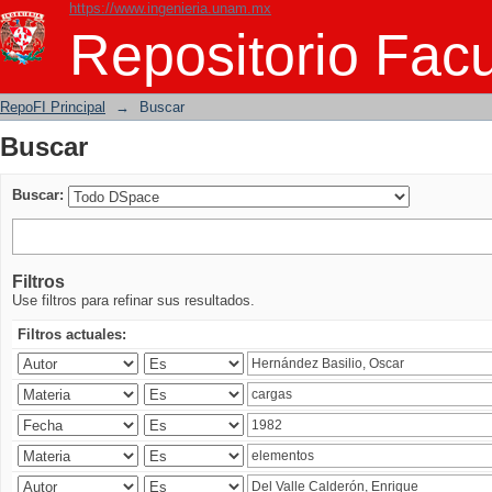
https://www.ingenieria.unam.mx
Buscar
Repositorio Facu
RepoFI Principal
→
Buscar
Buscar
Buscar:
Filtros
Use filtros para refinar sus resultados.
Filtros actuales: