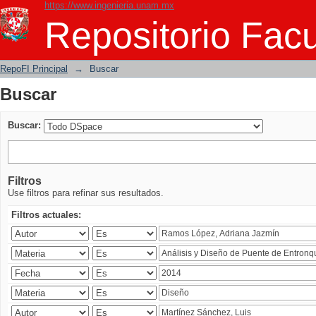
https://www.ingenieria.unam.mx
Buscar
Repositorio Facu
RepoFI Principal
→
Buscar
Buscar
Buscar:
Filtros
Use filtros para refinar sus resultados.
Filtros actuales: