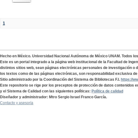
1
Hecho en México. Universidad Nacional Autónoma de México UNAM. Todos lo
Este es un portal integrado a la página web institucional de la Facultad de Ing
distintos sitios web, sean páginas electrónicas personales de investigación o de
los textos como de las páginas electrónicas, son responsabilidad exclusiva de 
Sitio administrado por la Coordinación del Sistema de Bibliotecas F.I.
https://w
Este repositorio se rige por los preceptos de protección de datos contenidos e
y el Sistema de Calidad con las siguientes políticas:
Política de calidad
Diseñador y administrador: Mtro Sergio Israel Franco García.
Contacto y asesoría