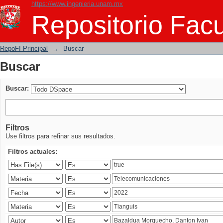
https://www.ingenieria.unam.mx
Buscar
Repositorio Facu
RepoFI Principal
→
Buscar
Buscar
Buscar:
Filtros
Use filtros para refinar sus resultados.
Filtros actuales: