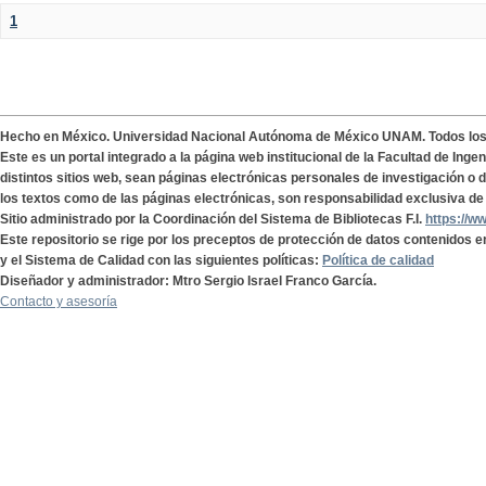
1
Hecho en México. Universidad Nacional Autónoma de México UNAM. Todos lo
Este es un portal integrado a la página web institucional de la Facultad de Ing
distintos sitios web, sean páginas electrónicas personales de investigación o de
los textos como de las páginas electrónicas, son responsabilidad exclusiva de 
Sitio administrado por la Coordinación del Sistema de Bibliotecas F.I.
https://w
Este repositorio se rige por los preceptos de protección de datos contenidos e
y el Sistema de Calidad con las siguientes políticas:
Política de calidad
Diseñador y administrador: Mtro Sergio Israel Franco García.
Contacto y asesoría