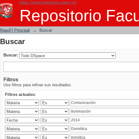
https://www.ingenieria.unam.mx
Buscar
Repositorio Facu
RepoFI Principal
→
Buscar
Buscar
Buscar:
Filtros
Use filtros para refinar sus resultados.
Filtros actuales: