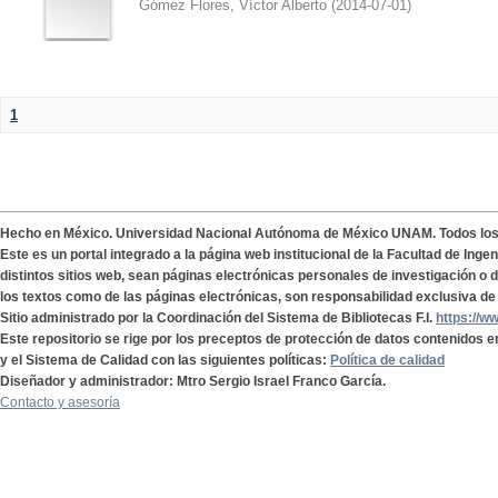
Gómez Flores, Víctor Alberto
(
2014-07-01
)
1
Hecho en México. Universidad Nacional Autónoma de México UNAM. Todos lo
Este es un portal integrado a la página web institucional de la Facultad de Ing
distintos sitios web, sean páginas electrónicas personales de investigación o de
los textos como de las páginas electrónicas, son responsabilidad exclusiva de 
Sitio administrado por la Coordinación del Sistema de Bibliotecas F.I.
https://w
Este repositorio se rige por los preceptos de protección de datos contenidos e
y el Sistema de Calidad con las siguientes políticas:
Política de calidad
Diseñador y administrador: Mtro Sergio Israel Franco García.
Contacto y asesoría