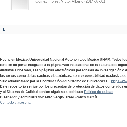
Gómez Flores, Víctor Alberto
(
2014-07-01
)
1
Hecho en México. Universidad Nacional Autónoma de México UNAM. Todos lo
Este es un portal integrado a la página web institucional de la Facultad de Ing
distintos sitios web, sean páginas electrónicas personales de investigación o de
los textos como de las páginas electrónicas, son responsabilidad exclusiva de 
Sitio administrado por la Coordinación del Sistema de Bibliotecas F.I.
https://w
Este repositorio se rige por los preceptos de protección de datos contenidos e
y el Sistema de Calidad con las siguientes políticas:
Política de calidad
Diseñador y administrador: Mtro Sergio Israel Franco García.
Contacto y asesoría