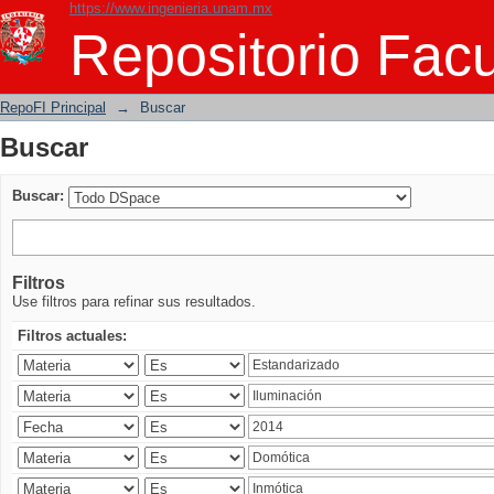
https://www.ingenieria.unam.mx
Buscar
Repositorio Facu
RepoFI Principal
→
Buscar
Buscar
Buscar:
Filtros
Use filtros para refinar sus resultados.
Filtros actuales: