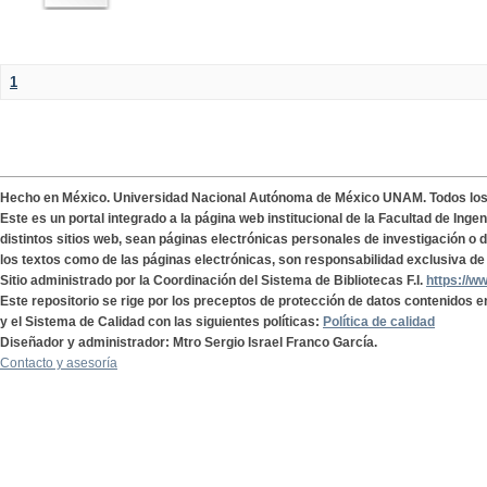
1
Hecho en México. Universidad Nacional Autónoma de México UNAM. Todos lo
Este es un portal integrado a la página web institucional de la Facultad de Ing
distintos sitios web, sean páginas electrónicas personales de investigación o de
los textos como de las páginas electrónicas, son responsabilidad exclusiva de 
Sitio administrado por la Coordinación del Sistema de Bibliotecas F.I.
https://w
Este repositorio se rige por los preceptos de protección de datos contenidos e
y el Sistema de Calidad con las siguientes políticas:
Política de calidad
Diseñador y administrador: Mtro Sergio Israel Franco García.
Contacto y asesoría