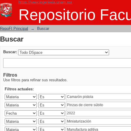
https://www.ingenieria.unam.mx
Buscar
Repositorio Facu
RepoFI Principal
→
Buscar
Buscar
Buscar:
Filtros
Use filtros para refinar sus resultados.
Filtros actuales: