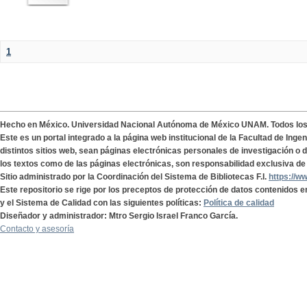
1
Hecho en México. Universidad Nacional Autónoma de México UNAM. Todos lo
Este es un portal integrado a la página web institucional de la Facultad de Ing
distintos sitios web, sean páginas electrónicas personales de investigación o de
los textos como de las páginas electrónicas, son responsabilidad exclusiva de 
Sitio administrado por la Coordinación del Sistema de Bibliotecas F.I.
https://w
Este repositorio se rige por los preceptos de protección de datos contenidos e
y el Sistema de Calidad con las siguientes políticas:
Política de calidad
Diseñador y administrador: Mtro Sergio Israel Franco García.
Contacto y asesoría