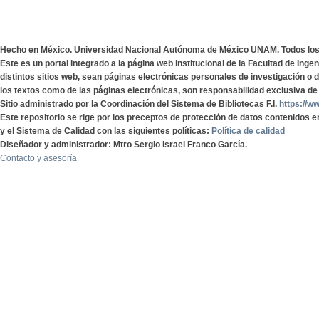
Hecho en México. Universidad Nacional Autónoma de México UNAM. Todos lo
Este es un portal integrado a la página web institucional de la Facultad de Ing
distintos sitios web, sean páginas electrónicas personales de investigación o de
los textos como de las páginas electrónicas, son responsabilidad exclusiva de 
Sitio administrado por la Coordinación del Sistema de Bibliotecas F.I.
https://w
Este repositorio se rige por los preceptos de protección de datos contenidos e
y el Sistema de Calidad con las siguientes políticas:
Política de calidad
Diseñador y administrador: Mtro Sergio Israel Franco García.
Contacto y asesoría