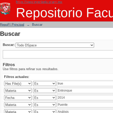
https://www.ingenieria.unam.mx
Buscar
Repositorio Facu
RepoFI Principal
→
Buscar
Buscar
Buscar:
Filtros
Use filtros para refinar sus resultados.
Filtros actuales: