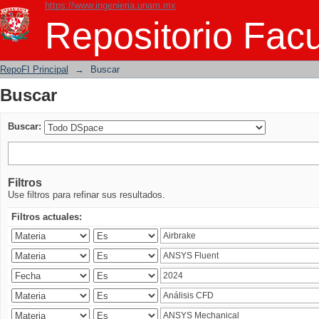
https://www.ingenieria.unam.mx
Buscar
Repositorio Facu
RepoFI Principal
→
Buscar
Buscar
Buscar:
Filtros
Use filtros para refinar sus resultados.
Filtros actuales: