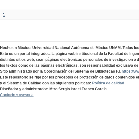
1
Hecho en México. Universidad Nacional Autónoma de México UNAM. Todos lo
Este es un portal integrado a la página web institucional de la Facultad de Ing
distintos sitios web, sean páginas electrónicas personales de investigación o de
los textos como de las páginas electrónicas, son responsabilidad exclusiva de 
Sitio administrado por la Coordinación del Sistema de Bibliotecas F.I.
https://w
Este repositorio se rige por los preceptos de protección de datos contenidos e
y el Sistema de Calidad con las siguientes políticas:
Política de calidad
Diseñador y administrador: Mtro Sergio Israel Franco García.
Contacto y asesoría