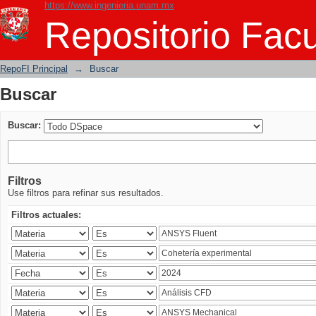
https://www.ingenieria.unam.mx
Buscar
Repositorio Facu
RepoFI Principal
→
Buscar
Buscar
Buscar:
Filtros
Use filtros para refinar sus resultados.
Filtros actuales: