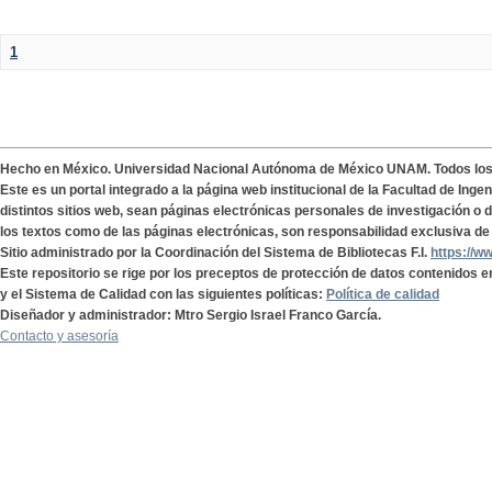
1
Hecho en México. Universidad Nacional Autónoma de México UNAM. Todos lo
Este es un portal integrado a la página web institucional de la Facultad de Ing
distintos sitios web, sean páginas electrónicas personales de investigación o de
los textos como de las páginas electrónicas, son responsabilidad exclusiva de 
Sitio administrado por la Coordinación del Sistema de Bibliotecas F.I.
https://w
Este repositorio se rige por los preceptos de protección de datos contenidos e
y el Sistema de Calidad con las siguientes políticas:
Política de calidad
Diseñador y administrador: Mtro Sergio Israel Franco García.
Contacto y asesoría