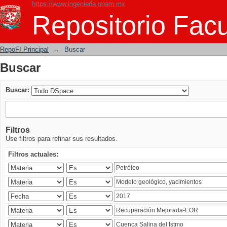
https://www.ingenieria.unam.mx
Buscar
Repositorio Facu
RepoFI Principal
→
Buscar
Buscar
Buscar:
Filtros
Use filtros para refinar sus resultados.
Filtros actuales: