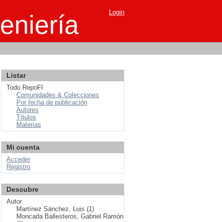
Login
eniería
Listar
Todo RepoFI
Comunidades & Colecciones
Por fecha de publicación
Autores
Títulos
Materias
Mi cuenta
Acceder
Registro
Descubre
Autor
Martínez Sánchez, Luis (1)
Moncada Ballesteros, Gabriel Ramón