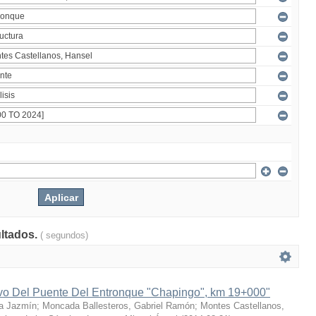
ultados.
( segundos)
ivo Del Puente Del Entronque "Chapingo", km 19+000"
a Jazmín
;
Moncada Ballesteros, Gabriel Ramón
;
Montes Castellanos,