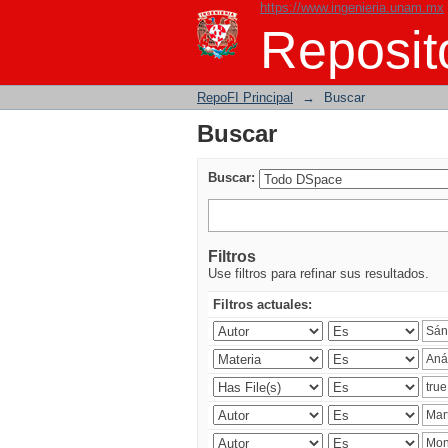
https://www.ingenieria.unam.mx
Buscar
Reposito
RepoFI Principal
→
Buscar
Buscar
Buscar:
Filtros
Use filtros para refinar sus resultados.
Filtros actuales: