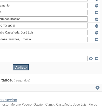
ultados.
( segundos)
nstrucción
rnesto
;
Moreno Pecero, Gabriel
;
Camba Castañeda, José Luis
;
Flores