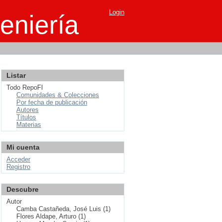
Login
eniería
Listar
Todo RepoFI
Comunidades & Colecciones
Por fecha de publicación
Autores
Títulos
Materias
Mi cuenta
Acceder
Registro
Descubre
Autor
Camba Castañeda, José Luis (1)
Flores Aldape, Arturo (1)