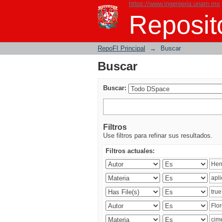
https://www.ingenieria.unam.mx
Buscar
Reposito
RepoFI Principal
→
Buscar
Buscar
Buscar:
Filtros
Use filtros para refinar sus resultados.
Filtros actuales: