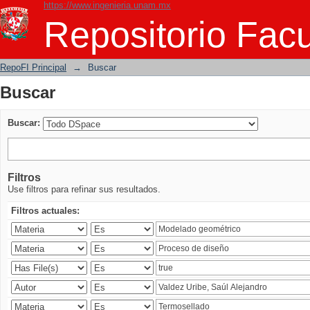
https://www.ingenieria.unam.mx
Buscar
Repositorio Facu
RepoFI Principal
→
Buscar
Buscar
Buscar:
Filtros
Use filtros para refinar sus resultados.
Filtros actuales: