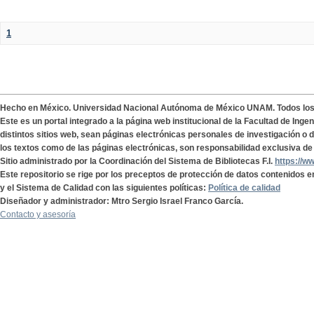
1
Hecho en México. Universidad Nacional Autónoma de México UNAM. Todos lo
Este es un portal integrado a la página web institucional de la Facultad de Ing
distintos sitios web, sean páginas electrónicas personales de investigación o de
los textos como de las páginas electrónicas, son responsabilidad exclusiva de 
Sitio administrado por la Coordinación del Sistema de Bibliotecas F.I.
https://w
Este repositorio se rige por los preceptos de protección de datos contenidos e
y el Sistema de Calidad con las siguientes políticas:
Política de calidad
Diseñador y administrador: Mtro Sergio Israel Franco García.
Contacto y asesoría