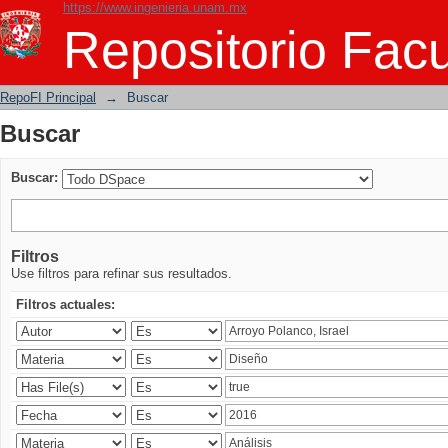
https://www.ingenieria.unam.mx
Buscar
Repositorio Facu
RepoFI Principal
→
Buscar
Buscar
Buscar:
Filtros
Use filtros para refinar sus resultados.
Filtros actuales: