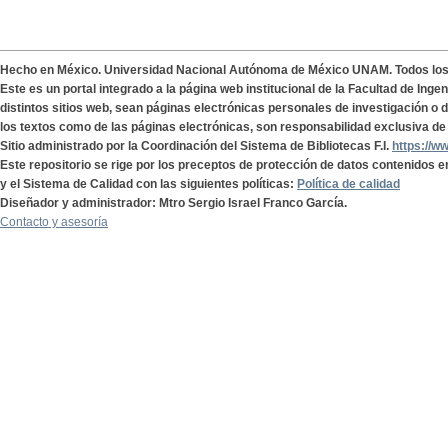
Hecho en México. Universidad Nacional Autónoma de México UNAM. Todos lo
Este es un portal integrado a la página web institucional de la Facultad de Ing
distintos sitios web, sean páginas electrónicas personales de investigación o de
los textos como de las páginas electrónicas, son responsabilidad exclusiva de 
Sitio administrado por la Coordinación del Sistema de Bibliotecas F.I.
https://w
Este repositorio se rige por los preceptos de protección de datos contenidos e
y el Sistema de Calidad con las siguientes políticas:
Política de calidad
Diseñador y administrador: Mtro Sergio Israel Franco García.
Contacto y asesoría