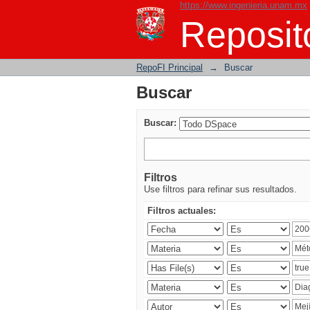
https://www.ingenieria.unam.mx
Buscar
Reposito
RepoFI Principal
→
Buscar
Buscar
Buscar:
Filtros
Use filtros para refinar sus resultados.
Filtros actuales: