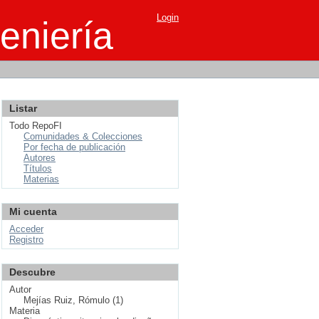
Login
eniería
Listar
Todo RepoFI
Comunidades & Colecciones
Por fecha de publicación
Autores
Títulos
Materias
Mi cuenta
Acceder
Registro
Descubre
Autor
Mejías Ruiz, Rómulo (1)
Materia