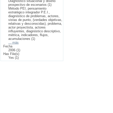
Diagnóstico situacional y diseño
prospectivo de escenarios (1)
Método PEI, pensamiento
estratégico integrador P.E.I.,
diagnóstico de problemas, actores,
vistas de punto, (verdades objetivas,
relativas y desconocidas), problema,
actor proyectista, actores
influyentes, diagnóstico descriptivo,
métrica, indicadores, flujos,
acumulaciones (1)
... más
Fecha
2006 (1)
Has File(s)
Yes (1)