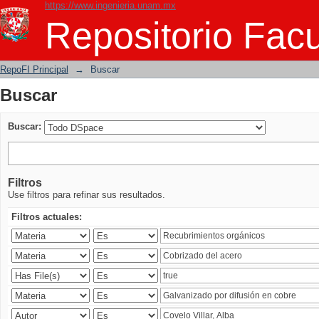
https://www.ingenieria.unam.mx
Buscar
Repositorio Facu
RepoFI Principal
→
Buscar
Buscar
Buscar:
Filtros
Use filtros para refinar sus resultados.
Filtros actuales: