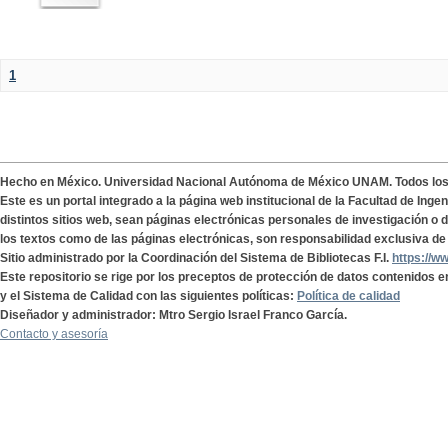
1
Hecho en México. Universidad Nacional Autónoma de México UNAM. Todos lo
Este es un portal integrado a la página web institucional de la Facultad de Ing
distintos sitios web, sean páginas electrónicas personales de investigación o de
los textos como de las páginas electrónicas, son responsabilidad exclusiva de 
Sitio administrado por la Coordinación del Sistema de Bibliotecas F.I.
https://w
Este repositorio se rige por los preceptos de protección de datos contenidos e
y el Sistema de Calidad con las siguientes políticas:
Política de calidad
Diseñador y administrador: Mtro Sergio Israel Franco García.
Contacto y asesoría