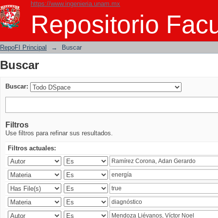
https://www.ingenieria.unam.mx
Buscar
Repositorio Facu
RepoFI Principal
→
Buscar
Buscar
Buscar:
Filtros
Use filtros para refinar sus resultados.
Filtros actuales: