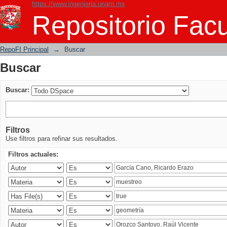
https://www.ingenieria.unam.mx
Buscar
Repositorio Facu
RepoFI Principal
→
Buscar
Buscar
Buscar:
Filtros
Use filtros para refinar sus resultados.
Filtros actuales: