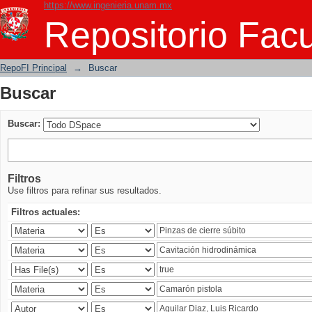
https://www.ingenieria.unam.mx
Buscar
Repositorio Facu
RepoFI Principal
→
Buscar
Buscar
Buscar:
Filtros
Use filtros para refinar sus resultados.
Filtros actuales: