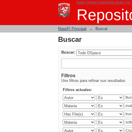
https://www.ingenieria.unam.mx
Buscar
Reposito
RepoFI Principal
→
Buscar
Buscar
Buscar:
Filtros
Use filtros para refinar sus resultados.
Filtros actuales: