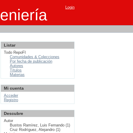
Login
eniería
Listar
Todo RepoFI
Comunidades & Colecciones
Por fecha de publicación
Autores
Títulos
Materias
Mi cuenta
Acceder
Registro
Descubre
Autor
Bustos Ramírez, Luis Fernando (1)
Cruz Rodríguez, Alejandro (1)