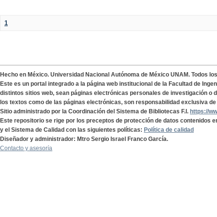
1
Hecho en México. Universidad Nacional Autónoma de México UNAM. Todos lo
Este es un portal integrado a la página web institucional de la Facultad de Ing
distintos sitios web, sean páginas electrónicas personales de investigación o de
los textos como de las páginas electrónicas, son responsabilidad exclusiva de 
Sitio administrado por la Coordinación del Sistema de Bibliotecas F.I.
https://w
Este repositorio se rige por los preceptos de protección de datos contenidos e
y el Sistema de Calidad con las siguientes políticas:
Política de calidad
Diseñador y administrador: Mtro Sergio Israel Franco García.
Contacto y asesoría