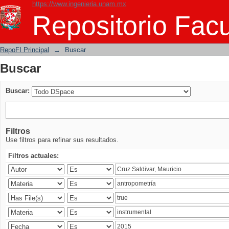
https://www.ingenieria.unam.mx
Buscar
Repositorio Facu
RepoFI Principal
→
Buscar
Buscar
Buscar:
Filtros
Use filtros para refinar sus resultados.
Filtros actuales: