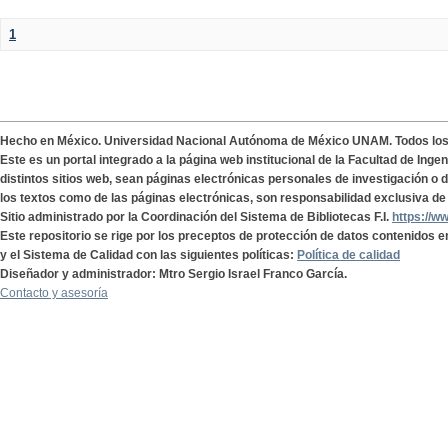
1
Hecho en México. Universidad Nacional Autónoma de México UNAM. Todos lo
Este es un portal integrado a la página web institucional de la Facultad de Ing
distintos sitios web, sean páginas electrónicas personales de investigación o de
los textos como de las páginas electrónicas, son responsabilidad exclusiva de 
Sitio administrado por la Coordinación del Sistema de Bibliotecas F.I.
https://w
Este repositorio se rige por los preceptos de protección de datos contenidos e
y el Sistema de Calidad con las siguientes políticas:
Política de calidad
Diseñador y administrador: Mtro Sergio Israel Franco García.
Contacto y asesoría