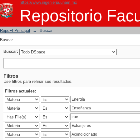
https://www.ingenieria.unam.mx
Buscar
Repositorio Facu
RepoFI Principal
→
Buscar
Buscar
Buscar:
Filtros
Use filtros para refinar sus resultados.
Filtros actuales: