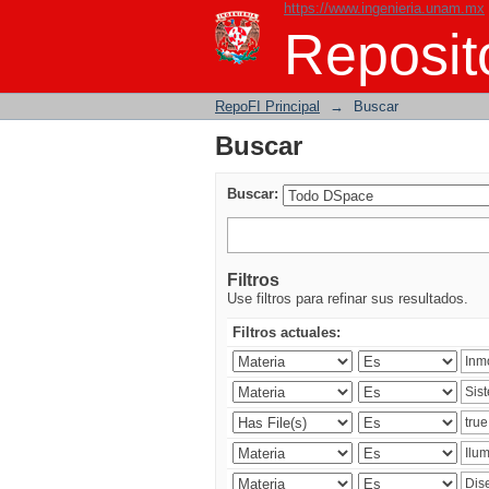
https://www.ingenieria.unam.mx
Buscar
Reposito
RepoFI Principal
→
Buscar
Buscar
Buscar:
Filtros
Use filtros para refinar sus resultados.
Filtros actuales: