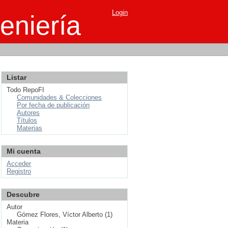
Login
eniería
Listar
Todo RepoFI
Comunidades & Colecciones
Por fecha de publicación
Autores
Títulos
Materias
Mi cuenta
Acceder
Registro
Descubre
Autor
Gómez Flores, Víctor Alberto (1)
Materia