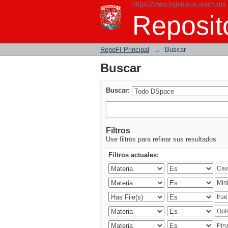
https://www.ingenieria.unam.mx
Buscar
Reposito
RepoFI Principal
→
Buscar
Buscar
Buscar:
Filtros
Use filtros para refinar sus resultados.
Filtros actuales: