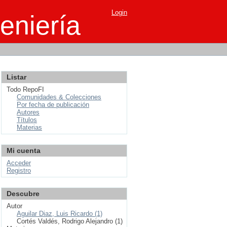
Login
eniería
Listar
Todo RepoFI
Comunidades & Colecciones
Por fecha de publicación
Autores
Títulos
Materias
Mi cuenta
Acceder
Registro
Descubre
Autor
Aguilar Diaz, Luis Ricardo (1)
Cortés Valdés, Rodrigo Alejandro (1)