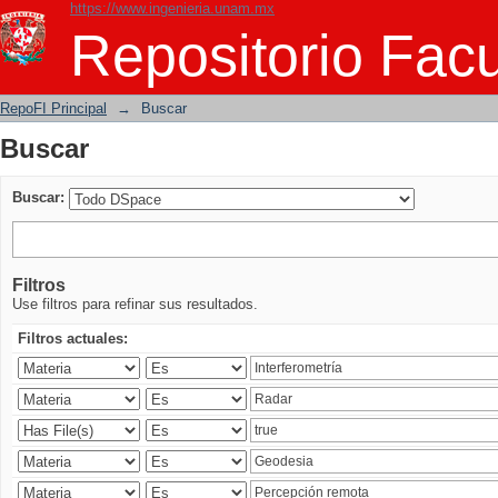
https://www.ingenieria.unam.mx
Buscar
Repositorio Facu
RepoFI Principal
→
Buscar
Buscar
Buscar:
Filtros
Use filtros para refinar sus resultados.
Filtros actuales: