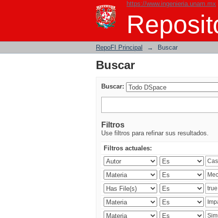
https://www.ingenieria.unam.mx
Buscar
Reposito
RepoFI Principal
→
Buscar
Buscar
Buscar:
Filtros
Use filtros para refinar sus resultados.
Filtros actuales: