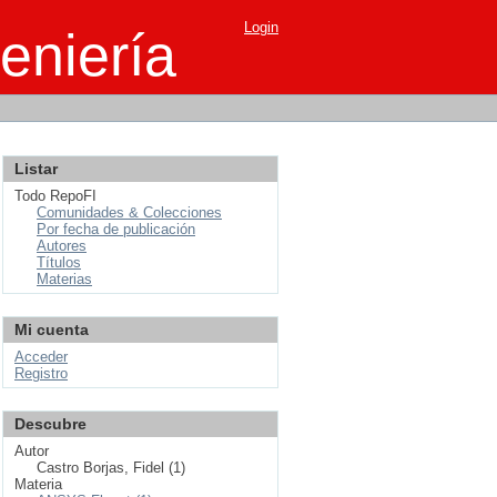
Login
eniería
Listar
Todo RepoFI
Comunidades & Colecciones
Por fecha de publicación
Autores
Títulos
Materias
Mi cuenta
Acceder
Registro
Descubre
Autor
Castro Borjas, Fidel (1)
Materia