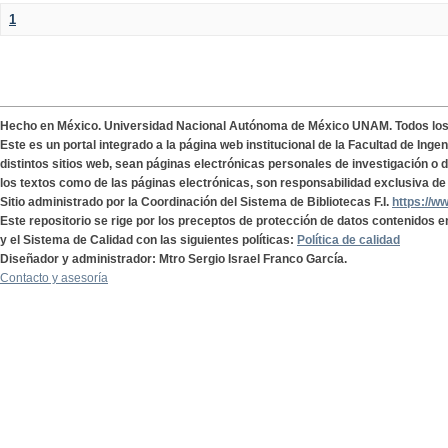
1
Hecho en México. Universidad Nacional Autónoma de México UNAM. Todos lo
Este es un portal integrado a la página web institucional de la Facultad de Ing
distintos sitios web, sean páginas electrónicas personales de investigación o de
los textos como de las páginas electrónicas, son responsabilidad exclusiva de 
Sitio administrado por la Coordinación del Sistema de Bibliotecas F.I.
https://w
Este repositorio se rige por los preceptos de protección de datos contenidos e
y el Sistema de Calidad con las siguientes políticas:
Política de calidad
Diseñador y administrador: Mtro Sergio Israel Franco García.
Contacto y asesoría