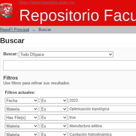
https://www.ingenieria.unam.mx
Buscar
Repositorio Facu
RepoFI Principal
→
Buscar
Buscar
Buscar:
Filtros
Use filtros para refinar sus resultados.
Filtros actuales: